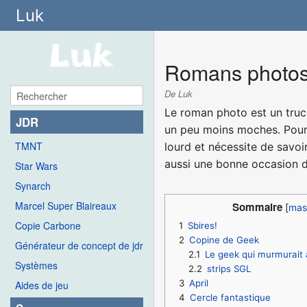
Luk
Romans photo
De Luk
Le roman photo est un truc
JDR
un peu moins moches. Pourqu
TMNT
lourd et nécessite de savoir
aussi une bonne occasion d
Star Wars
Synarch
Marcel Super Blaireaux
Sommaire
Copie Carbone
1
Sbires!
2
Copine de Geek
Générateur de concept de jdr
2.1
Le geek qui murmurait à
Systèmes
2.2
strips SGL
3
April
Aides de jeu
4
Cercle fantastique