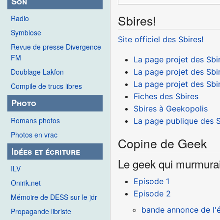
Son
Sbires!
Radio
Symbiose
Site officiel des Sbires!
Revue de presse Divergence
FM
La page projet des Sbir
La page projet des Sbir
Doublage Lakfon
La page projet des Sbir
Compile de trucs libres
Fiches des Sbires
Photo
Sbires à Geekopolis
Romans photos
La page publique des S
Photos en vrac
Copine de Geek
Idées et écriture
Le geek qui murmurait 
ILV
Episode 1
Onirik.net
Episode 2
Mémoire de DESS sur le jdr
bande annonce de l'
Propagande libriste